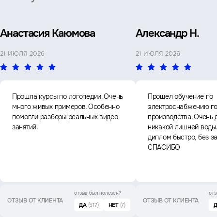
Анастасия Каюмова
Александр Н.
21 ИЮЛЯ 2026
21 ИЮЛЯ 2026
Прошла курсы по логопедии. Очень
Прошел обучение по
много живых примеров. Особенно
электроснабжению го
помогли разборы реальных видео
производства. Очень 
занятий.
никакой лишней воды
диплом быстро, без з
СПАСИБО
отзыв был
полезен?
отз
ОТЗЫВ ОТ КЛИЕНТА
ОТЗЫВ ОТ КЛИЕНТА
ДА
(517)
НЕТ
(7)