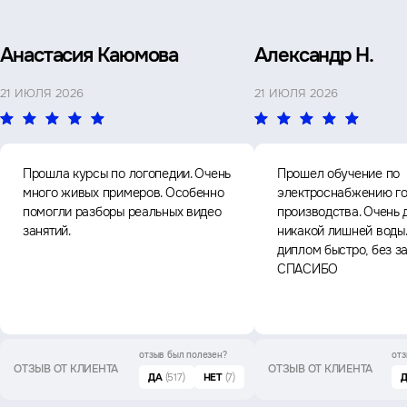
Анастасия Каюмова
Александр Н.
21 ИЮЛЯ 2026
21 ИЮЛЯ 2026
Прошла курсы по логопедии. Очень
Прошел обучение по
много живых примеров. Особенно
электроснабжению го
помогли разборы реальных видео
производства. Очень 
занятий.
никакой лишней воды
диплом быстро, без з
СПАСИБО
отзыв был
полезен?
отз
ОТЗЫВ ОТ КЛИЕНТА
ОТЗЫВ ОТ КЛИЕНТА
ДА
(517)
НЕТ
(7)