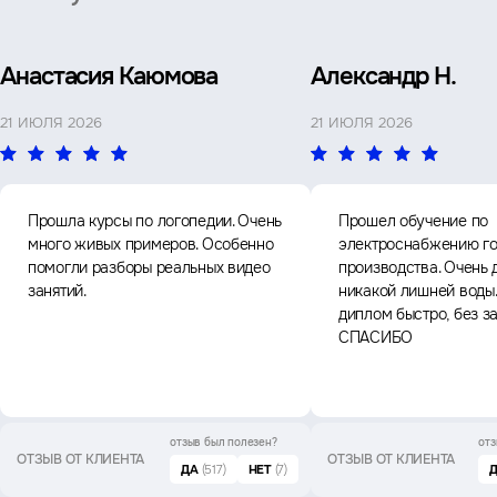
Анастасия Каюмова
Александр Н.
21 ИЮЛЯ 2026
21 ИЮЛЯ 2026
Прошла курсы по логопедии. Очень
Прошел обучение по
много живых примеров. Особенно
электроснабжению го
помогли разборы реальных видео
производства. Очень 
занятий.
никакой лишней воды
диплом быстро, без з
СПАСИБО
отзыв был
полезен?
отз
ОТЗЫВ ОТ КЛИЕНТА
ОТЗЫВ ОТ КЛИЕНТА
ДА
(517)
НЕТ
(7)