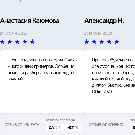
Анастасия Каюмова
Александр Н.
21 ИЮЛЯ 2026
21 ИЮЛЯ 2026
Прошла курсы по логопедии. Очень
Прошел обучение по
много живых примеров. Особенно
электроснабжению го
помогли разборы реальных видео
производства. Очень 
занятий.
никакой лишней воды
диплом быстро, без з
СПАСИБО
отзыв был
полезен?
отз
ОТЗЫВ ОТ КЛИЕНТА
ОТЗЫВ ОТ КЛИЕНТА
ДА
(517)
НЕТ
(7)