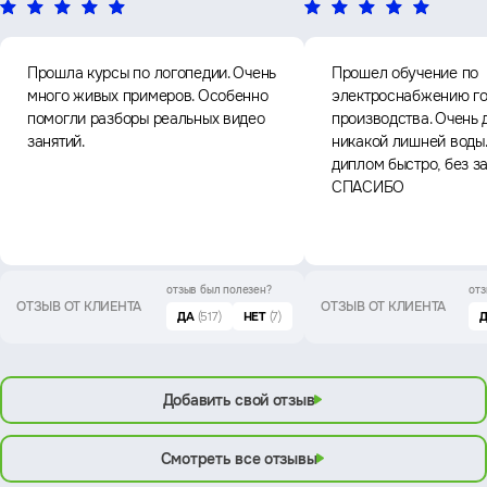
Прошла курсы по логопедии. Очень
Прошел обучение по
много живых примеров. Особенно
электроснабжению го
помогли разборы реальных видео
производства. Очень 
занятий.
никакой лишней воды
диплом быстро, без з
СПАСИБО
отзыв был
полезен?
отз
ОТЗЫВ ОТ КЛИЕНТА
ОТЗЫВ ОТ КЛИЕНТА
ДА
(517)
НЕТ
(7)
Добавить свой отзыв
Смотреть все отзывы