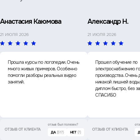
Анастасия Каюмова
Александр Н.
21 ИЮЛЯ 2026
21 ИЮЛЯ 2026
Прошла курсы по логопедии. Очень
Прошел обучение по
много живых примеров. Особенно
электроснабжению го
помогли разборы реальных видео
производства. Очень 
занятий.
никакой лишней воды
диплом быстро, без з
СПАСИБО
отзыв был
полезен?
отз
ОТЗЫВ ОТ КЛИЕНТА
ОТЗЫВ ОТ КЛИЕНТА
ДА
(517)
НЕТ
(7)