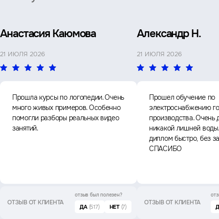
Анастасия Каюмова
Александр Н.
21 ИЮЛЯ 2026
21 ИЮЛЯ 2026
Прошла курсы по логопедии. Очень
Прошел обучение по
много живых примеров. Особенно
электроснабжению го
помогли разборы реальных видео
производства. Очень 
занятий.
никакой лишней воды
диплом быстро, без з
СПАСИБО
отзыв был
полезен?
отз
ОТЗЫВ ОТ КЛИЕНТА
ОТЗЫВ ОТ КЛИЕНТА
ДА
(517)
НЕТ
(7)