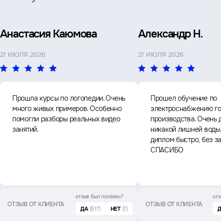
Анастасия Каюмова
Александр Н.
21 ИЮЛЯ 2026
21 ИЮЛЯ 2026
Прошла курсы по логопедии. Очень
Прошел обучение по
много живых примеров. Особенно
электроснабжению го
помогли разборы реальных видео
производства. Очень 
занятий.
никакой лишней воды
диплом быстро, без з
СПАСИБО
отзыв был
полезен?
отз
ОТЗЫВ ОТ КЛИЕНТА
ОТЗЫВ ОТ КЛИЕНТА
ДА
(517)
НЕТ
(7)