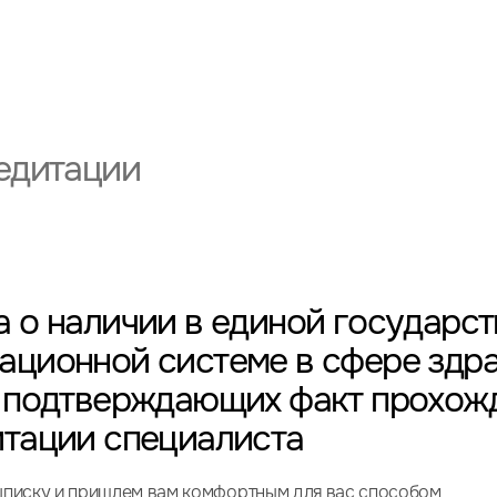
едитации
 о наличии в единой государс
ационной системе в сфере здр
, подтверждающих факт прохож
итации специалиста
писку и пришлем вам комфортным для вас способом