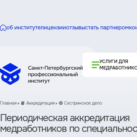
об институте
лицензии
отзывы
стать партнером
ко
УСЛУГИ ДЛЯ
МЕДРАБОТНИК
Главная
📙 Аккредитация
🟢 Сестринское дело
Периодическая аккредитация
медработников по специальнос