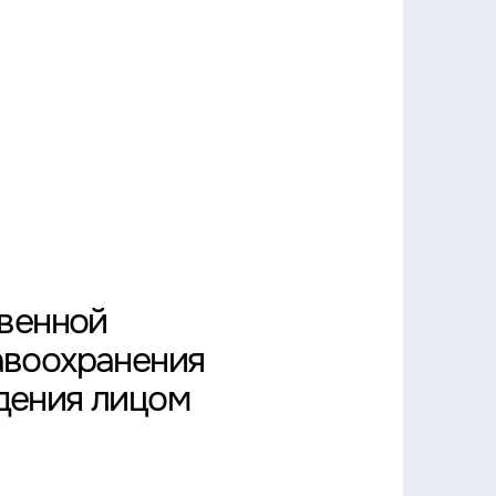
твенной
авоохранения
дения лицом