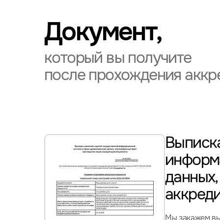
Документ,
который вы получите
после прохождения аккр
Выписка
информ
данных
аккред
Мы закажем вы