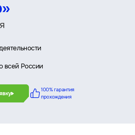
о»
я
 деятельности
о всей России
100% гарантия
явку
прохождения