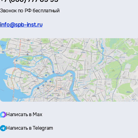
Звонок по РФ бесплатный
Эл.
info@spb-inst.ru
почта:
Написать в Max
Написать в Telegram