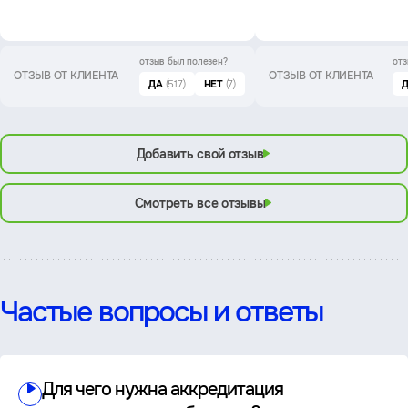
отзыв был
полезен?
отз
ОТЗЫВ ОТ КЛИЕНТА
ОТЗЫВ ОТ КЛИЕНТА
ДА
(517)
НЕТ
(7)
Добавить свой отзыв
Смотреть все отзывы
Частые вопросы и ответы
Для чего нужна аккредитация