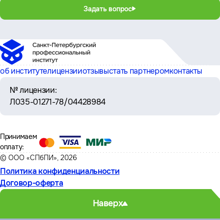
Задать вопрос
об институте
лицензии
отзывы
стать партнером
контакты
№ лицензии:
Л035-01271-78/04428984
Принимаем
оплату:
© ООО «СПбПИ», 2026
Политика конфиденциальности
Договор-оферта
Наверх