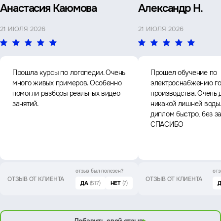
Анастасия Каюмова
Александр Н.
21 ИЮЛЯ 2026
21 ИЮЛЯ 2026
Прошла курсы по логопедии. Очень
Прошел обучение по
много живых примеров. Особенно
электроснабжению го
помогли разборы реальных видео
производства. Очень 
занятий.
никакой лишней воды
диплом быстро, без з
СПАСИБО
отзыв был
полезен?
отз
ОТЗЫВ ОТ КЛИЕНТА
ОТЗЫВ ОТ КЛИЕНТА
ДА
(517)
НЕТ
(7)