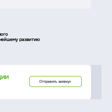
ного
ьнейшему развитию
ции
Отправить заявку