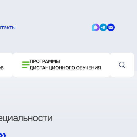
нтакты
Написать
Написать
Написать
в
в
письмо
Max
Telegram
ПРОГРАММЫ
ОВ
ДИСТАНЦИОННОГО ОБУЧЕНИЯ
пециальности
»