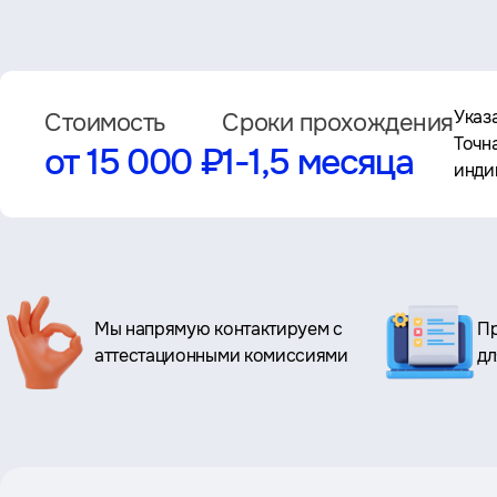
Указ
Стоимость
Сроки прохождения
Точн
от 15 000 ₽
1-1,5 месяца
инди
Ключевые
Мы напрямую контактируем с
Пр
преимущества
аттестационными комиссиями
дл