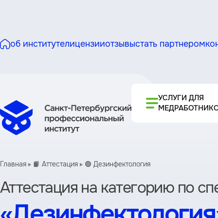
об институте
лицензии
отзывы
стать партнером
ко
УСЛУГИ ДЛЯ
МЕДРАБОТНИК
Главная
📙 Аттестация
🟢 Дезинфектология
Аттестация на категорию по с
«Дезинфектология