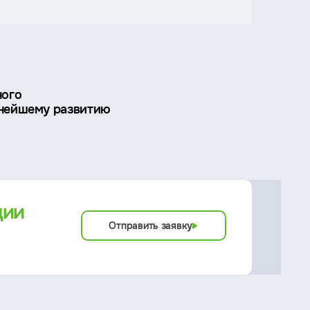
ного
ьнейшему развитию
ции
Отправить заявку