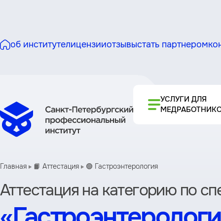
об институте
лицензии
отзывы
стать партнером
ко
УСЛУГИ ДЛЯ
МЕДРАБОТНИК
Главная
📙 Аттестация
🟢 Гастроэнтерология
Аттестация на категорию по с
«Гастроэнтерологи