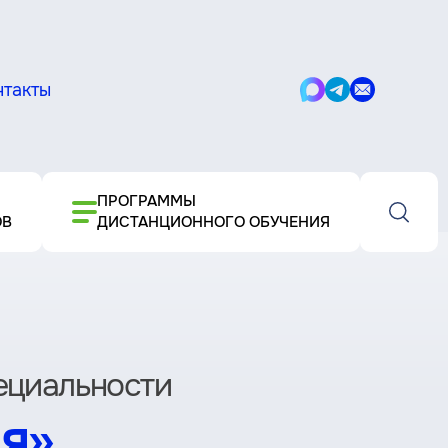
нтакты
Написать
Написать
Написать
в
в
письмо
Max
Telegram
ПРОГРАММЫ
ОВ
ДИСТАНЦИОННОГО ОБУЧЕНИЯ
пециальности
я»