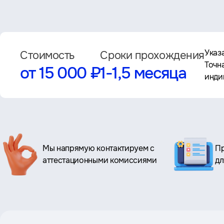
Указ
Стоимость
Сроки прохождения
Точн
от 15 000 ₽
1-1,5 месяца
инди
Ключевые
Мы напрямую контактируем с
Пр
преимущества
аттестационными комиссиями
дл