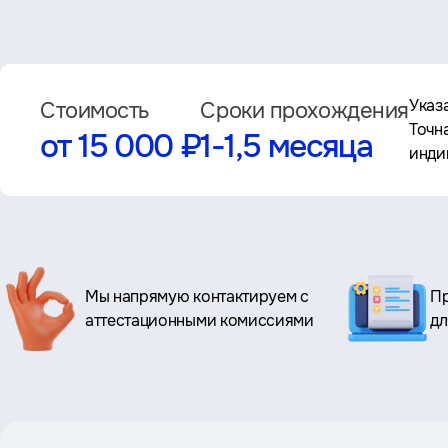
Указ
Стоимость
Сроки прохождения
Точн
от 15 000 ₽
1-1,5 месяца
инди
Ключевые
Мы напрямую контактируем с
Пр
преимущества
аттестационными комиссиями
дл