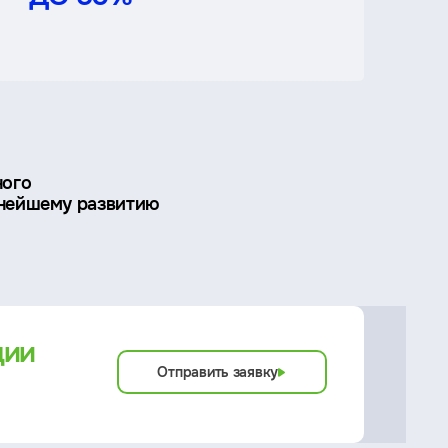
ного
ьнейшему развитию
ции
Отправить заявку