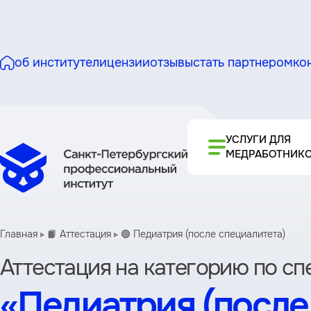
об институте
лицензии
отзывы
стать партнером
ко
УСЛУГИ ДЛЯ
МЕДРАБОТНИК
Главная
📙 Аттестация
🟢 Педиатрия (после специалитета)
Аттестация на категорию по с
«Педиатрия (после