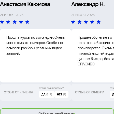
Анастасия Каюмова
Александр Н.
21 ИЮЛЯ 2026
21 ИЮЛЯ 2026
Прошла курсы по логопедии. Очень
Прошел обучение по
много живых примеров. Особенно
электроснабжению го
помогли разборы реальных видео
производства. Очень 
занятий.
никакой лишней воды
диплом быстро, без з
СПАСИБО
отзыв был
полезен?
отз
ОТЗЫВ ОТ КЛИЕНТА
ОТЗЫВ ОТ КЛИЕНТА
ДА
(517)
НЕТ
(7)