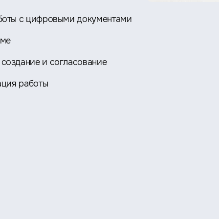
боты с цифровыми документами
еме
:
создание и согласование
ация работы