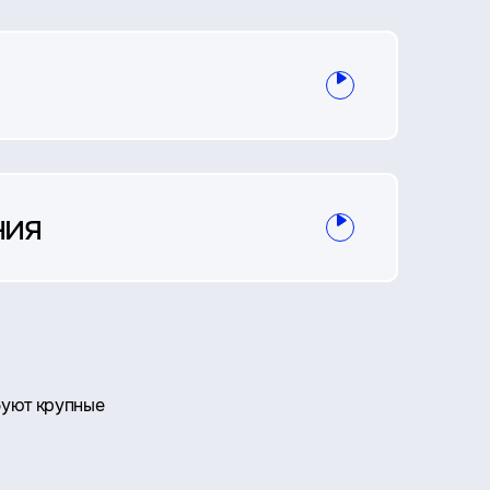
ния
буют крупные