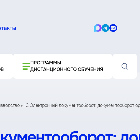
нтакты
Написать
Написать
Написать
в
в
письмо
Max
Telegram
ПРОГРАММЫ
ОВ
ДИСТАНЦИОННОГО ОБУЧЕНИЯ
изводство
1С Электронный документооборот: документооборот ор
окументооборот: д