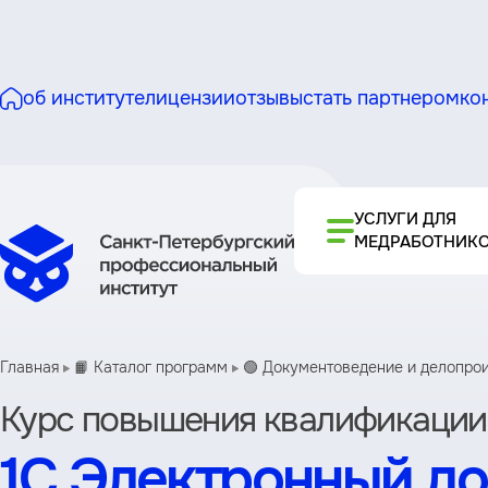
об институте
лицензии
отзывы
стать партнером
ко
УСЛУГИ ДЛЯ
МЕДРАБОТНИК
Главная
📙 Каталог программ
🟢 Документоведение и делопро
Курс повышения квалификации
1С Электронный д