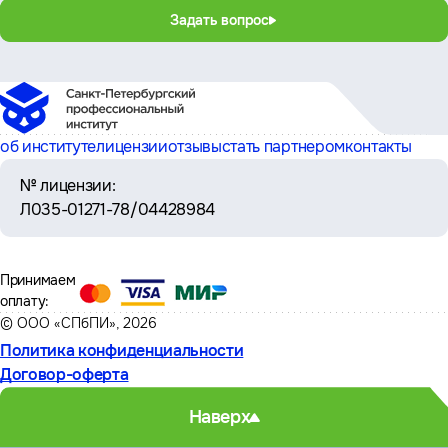
Задать вопрос
об институте
лицензии
отзывы
стать партнером
контакты
№ лицензии:
Л035-01271-78/04428984
Принимаем
оплату:
© ООО «СПбПИ», 2026
Политика конфиденциальности
Договор-оферта
Наверх