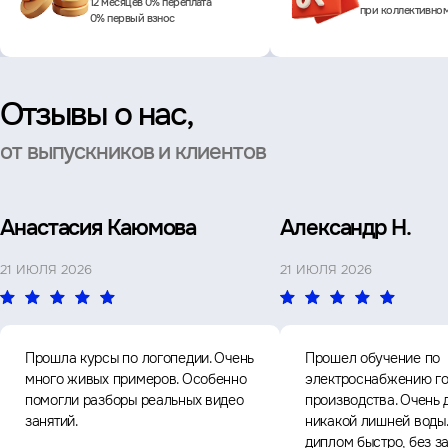
12 месяцев 0% переплата
при коллективно
0% первый взнос
Отзывы о нас,
от выпускников и клиентов
Анастасия Каюмова
Александр Н.
21 ИЮЛЯ 2026
21 ИЮЛЯ 2026
Прошла курсы по логопедии. Очень
Прошел обучение по
много живых примеров. Особенно
электроснабжению го
помогли разборы реальных видео
производства. Очень 
занятий.
никакой лишней воды
диплом быстро, без з