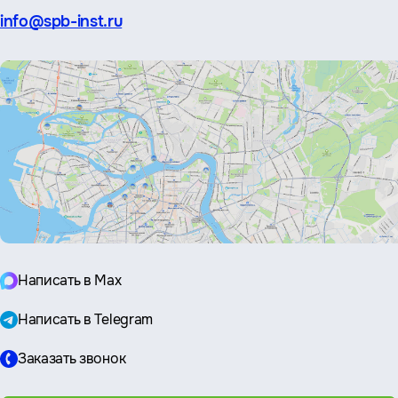
Эл.
info@spb-inst.ru
почта:
Написать в Max
Написать в Telegram
Заказать звонок