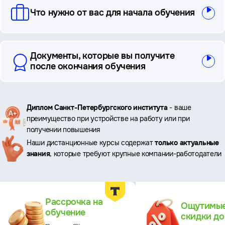
Что нужно от вас для начала обучения
Документы, которые вы получите
после окончания обучения
Ключевые
Диплом Санкт-Петербургского института
- ваше
преимущество при устройстве на работу или при
преимущества
получении повышения
Наши дистанционные курсы содержат
только актуальные
знания
, которые требуют крупные компании-работодатели
Преимущества
Рассрочка на
Ощутимы
обучение
скидки д