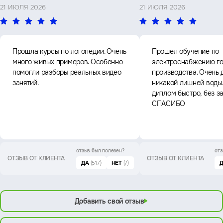
21 ИЮЛЯ 2026
21 ИЮЛЯ 2026
Прошла курсы по логопедии. Очень
Прошел обучение по
много живых примеров. Особенно
электроснабжению го
помогли разборы реальных видео
производства. Очень 
занятий.
никакой лишней воды
диплом быстро, без з
СПАСИБО
отзыв был
полезен?
отз
ОТЗЫВ ОТ КЛИЕНТА
ОТЗЫВ ОТ КЛИЕНТА
ДА
(517)
НЕТ
(7)
Добавить свой отзыв