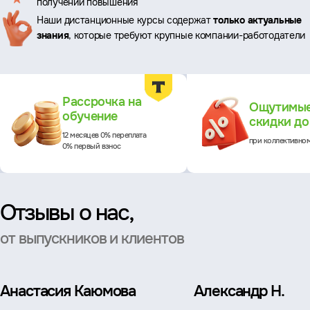
получении повышения
Наши дистанционные курсы содержат
только актуальные
знания
, которые требуют крупные компании-работодатели
Преимущества
Рассрочка на
Ощутимы
обучение
скидки д
12 месяцев 0% переплата
при коллективно
0% первый взнос
Отзывы о нас,
от выпускников и клиентов
Анастасия Каюмова
Александр Н.