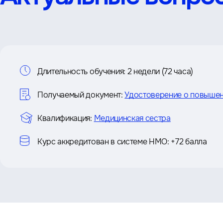
Информация
Длительность обучения:
2 недели (72 часа)
о
Получаемый документ:
Удостоверение о повышен
курсе
Квалификация:
Медицинская сестра
Курс аккредитован в системе НМО:
+72 балла
Преимущества