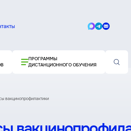
нтакты
Написать
Написать
Написать
в
в
письмо
Max
Telegram
ПРОГРАММЫ
ОВ
ДИСТАНЦИОННОГО ОБУЧЕНИЯ
сы вакцинопрофилактики
сы вакцинопрофил