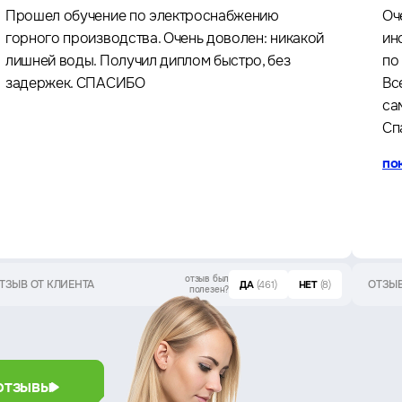
Прошел обучение по электроснабжению
Оч
горного производства. Очень доволен: никакой
ин
лишней воды. Получил диплом быстро, без
по
задержек. СПАСИБО
Вс
са
Сп
по
отзыв был
ТЗЫВ ОТ КЛИЕНТА
ОТЗЫВ
ДА
(461)
НЕТ
(8)
полезен?
отзывы