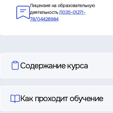
Лицензия на образовательную
деятельность
Л035-01271-
78/04428984
вопросы
Содержание курса
и
ответы
Как проходит обучение