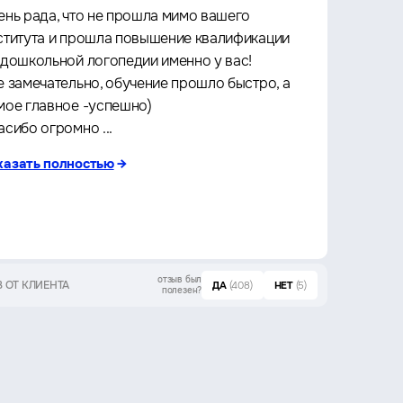
ень рада, что не прошла мимо вашего
Прошё
ститута и прошла повышение квалификации
Архит
 дошкольной логопедии именно у вас!
культу
е замечательно, обучение прошло быстро, а
что оч
мое главное -успешно)
любое 
асибо огромно ...
за кач
казать полностью
→
показа
отзыв был
 ОТ КЛИЕНТА
ОТЗЫВ ОТ 
ДА
(408)
НЕТ
(5)
полезен?