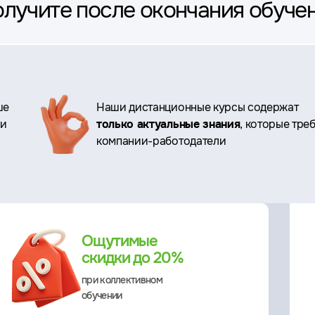
олучите после окончания обуче
ше
Наши дистанционные курсы содержат
ри
только актуальные знания
, которые тре
компании-работодатели
Ощутимые
скидки до 20%
при коллективном
обучении