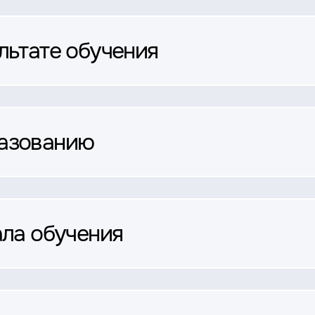
льтате обучения
разованию
ала обучения