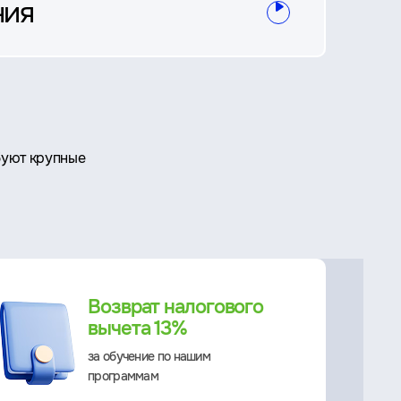
ния
буют крупные
Возврат налогового
вычета 13%
за обучение по нашим
программам