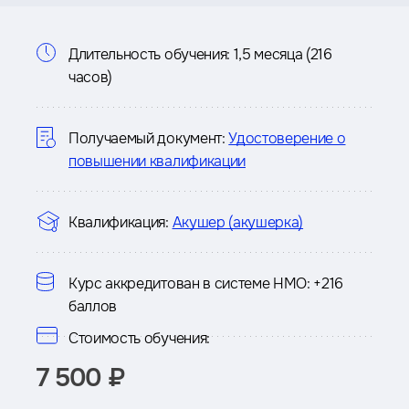
Информация
Длительность обучения:
1,5 месяца (216
часов)
о
курсе
Получаемый документ:
Удостоверение о
повышении квалификации
Квалификация:
Акушер (акушерка)
Курс аккредитован в системе НМО:
+216
баллов
Стоимость обучения:
7 500 ₽