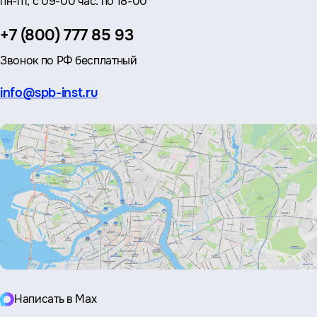
пн-пт, с 09-00 час. по 18-00
Телефон:
+7 (800) 777 85 93
Звонок по РФ бесплатный
Эл.
info@spb-inst.ru
почта:
Написать в Max