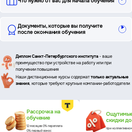
Что нужно от вас для начала обучения
Документы, которые вы получите
после окончания обучения
Ключевые
Диплом Санкт-Петербургского института
- ваше
преимущество при устройстве на работу или при
преимущества
получении повышения
Наши дистанционные курсы содержат
только актуальные
знания
, которые требуют крупные компании-работодатели
Преимущества
Рассрочка на
Ощутимы
обучение
скидки д
12 месяцев 0% переплата
при коллективно
0% первый взнос