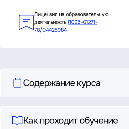
Преимущества
Лицензия на образовательную
деятельность
Л035-01271-
78/04428984
вопросы
Содержание курса
и
ответы
Как проходит обучение