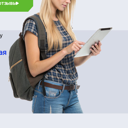
отзывы
су
ая