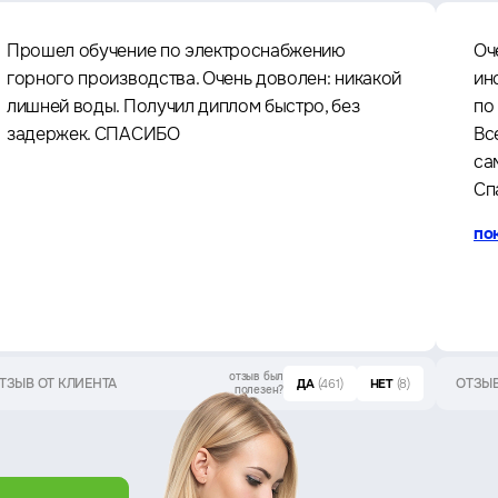
Прошел обучение по электроснабжению
Оч
горного производства. Очень доволен: никакой
ин
лишней воды. Получил диплом быстро, без
по
задержек. СПАСИБО
Вс
са
Сп
по
отзыв был
ТЗЫВ ОТ КЛИЕНТА
ОТЗЫВ
ДА
(461)
НЕТ
(8)
полезен?