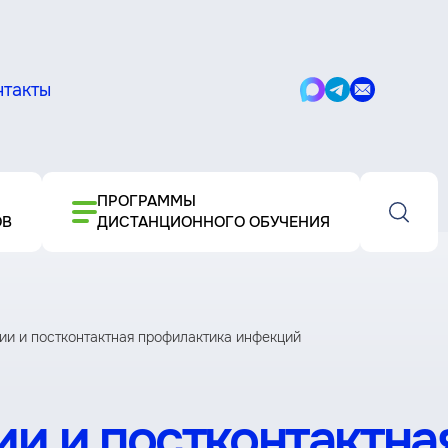
нтакты
Написать
Написать
Написать
в
в
письмо
Max
Telegram
ПРОГРАММЫ
ОВ
ДИСТАНЦИОННОГО ОБУЧЕНИЯ
ии и постконтактная профилактика инфекций
и и постконтактна