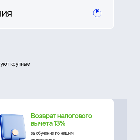
ния
буют крупные
Возврат налогового
вычета 13%
за обучение по нашим