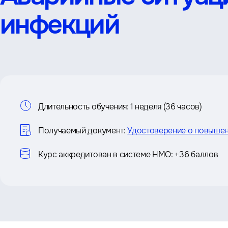
инфекций
Информация
Длительность обучения:
1 неделя (36 часов)
о
Получаемый документ:
Удостоверение о повышен
курсе
Курс аккредитован в системе НМО:
+36 баллов