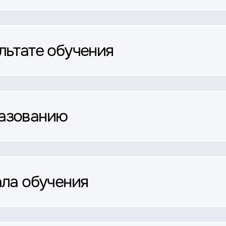
льтате обучения
разованию
ала обучения