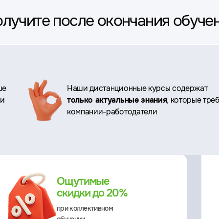
олучите после окончания обуче
ше
Наши дистанционные курсы содержат
ри
только актуальные знания
, которые тре
компании-работодатели
Ощутимые
скидки до 20%
при коллективном