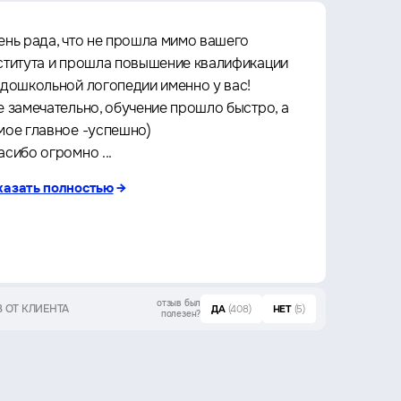
ень рада, что не прошла мимо вашего
Прошё
ститута и прошла повышение квалификации
Архит
 дошкольной логопедии именно у вас!
культу
е замечательно, обучение прошло быстро, а
что оч
мое главное -успешно)
любое 
асибо огромно ...
за кач
казать полностью
→
показа
отзыв был
 ОТ КЛИЕНТА
ОТЗЫВ ОТ 
ДА
(408)
НЕТ
(5)
полезен?