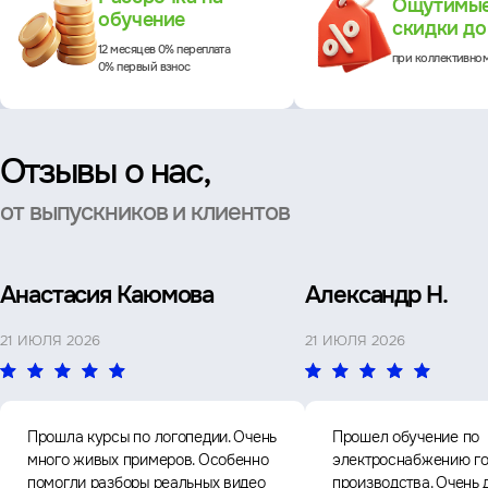
Ощутимы
обучение
скидки д
12 месяцев 0% переплата
при коллективно
0% первый взнос
Отзывы о нас,
от выпускников и клиентов
Анастасия Каюмова
Александр Н.
21 ИЮЛЯ 2026
21 ИЮЛЯ 2026
Прошла курсы по логопедии. Очень
Прошел обучение по
много живых примеров. Особенно
электроснабжению го
помогли разборы реальных видео
производства. Очень 