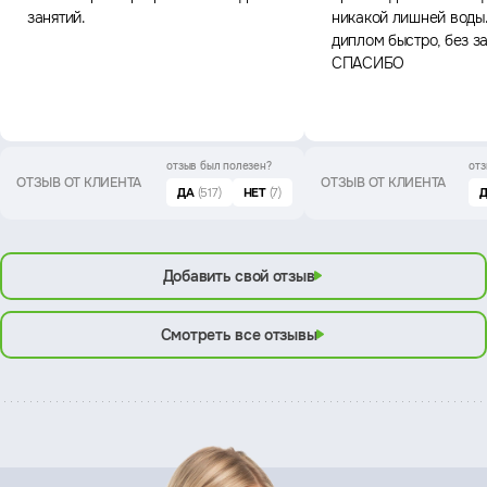
занятий.
никакой лишней воды
диплом быстро, без з
СПАСИБО
отзыв был
полезен?
отз
ОТЗЫВ ОТ КЛИЕНТА
ОТЗЫВ ОТ КЛИЕНТА
ДА
(517)
НЕТ
(7)
Добавить свой отзыв
Смотреть все отзывы