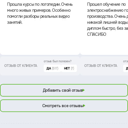
Прошла курсы по логопедии. Очень
Прошел обучение по
много живых примеров. Особенно
электроснабжению го
помогли разборы реальных видео
производства. Очень 
занятий.
никакой лишней воды
диплом быстро, без з
СПАСИБО
отзыв был
полезен?
отз
ОТЗЫВ ОТ КЛИЕНТА
ОТЗЫВ ОТ КЛИЕНТА
ДА
(517)
НЕТ
(7)
Добавить свой отзыв
Смотреть все отзывы