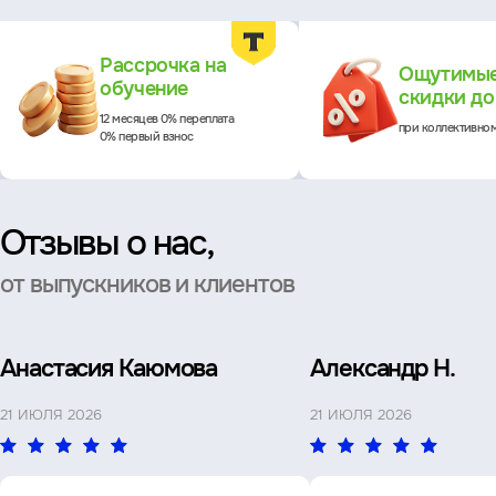
Преимущества
Рассрочка на
Ощутимы
обучение
скидки д
12 месяцев 0% переплата
при коллективно
0% первый взнос
Отзывы о нас,
от выпускников и клиентов
Анастасия Каюмова
Александр Н.
21 ИЮЛЯ 2026
21 ИЮЛЯ 2026