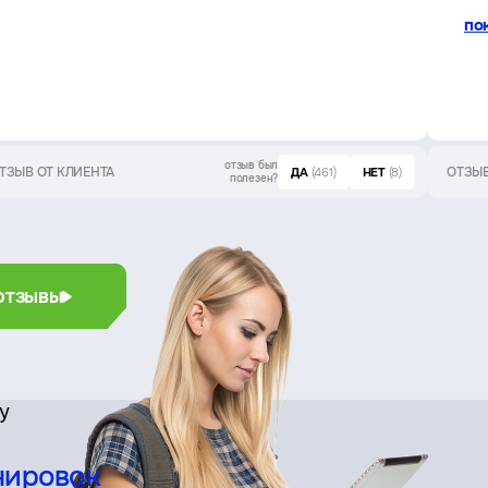
по
отзыв был
ТЗЫВ ОТ КЛИЕНТА
ОТЗЫВ
ДА
(461)
НЕТ
(8)
полезен?
отзывы
су
нировок