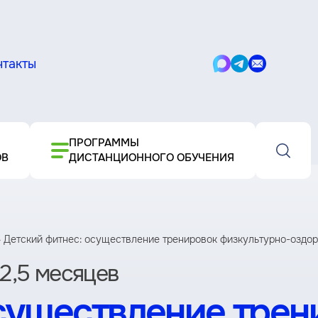
нтакты
Написать
Написать
Написать
в
в
письмо
Max
Telegram
ПРОГРАММЫ
ОВ
ДИСТАНЦИОННОГО ОБУЧЕНИЯ
Детский фитнес: осуществление тренировок физкультурно-оздоро
2,5 месяцев
существление трен