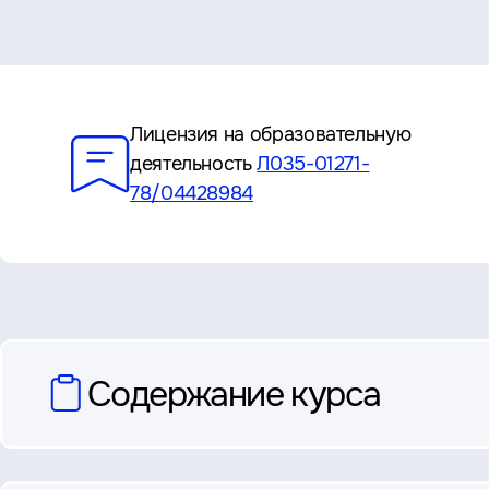
Преимущества
Лицензия на образовательную
деятельность
Л035-01271-
78/04428984
вопросы
Содержание курса
и
ответы