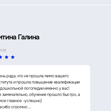
итина Галина
Петр 
2026
4 МАЯ 2026
ень рада, что не прошла мимо вашего
Прошё
ститута и прошла повышение квалификации
Архит
 дошкольной логопедии именно у вас!
культу
е замечательно, обучение прошло быстро, а
что оч
мое главное -успешно)
любое 
асибо огромно ...
за кач