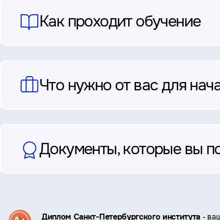
Как проходит обучение
Что нужно от вас для нач
Документы, которые вы п
Ключевые
Диплом Санкт-Петербургского института
- ва