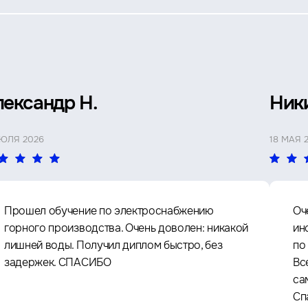
лександр Н.
Ник
ИЮЛЯ 2026
18 МАЯ 
Прошел обучение по электроснабжению
Оч
горного производства. Очень доволен: никакой
ин
лишней воды. Получил диплом быстро, без
по
задержек. СПАСИБО
Вс
са
Сп