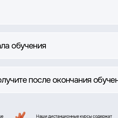
ала обучения
олучите после окончания обуче
ше
Наши дистанционные курсы содержат