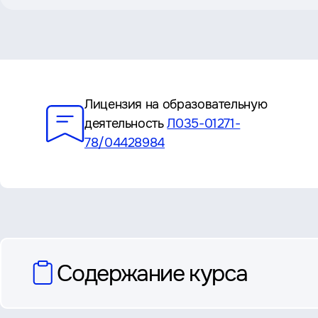
Преимущества
Лицензия на образовательную
деятельность
Л035-01271-
78/04428984
вопросы
Содержание курса
и