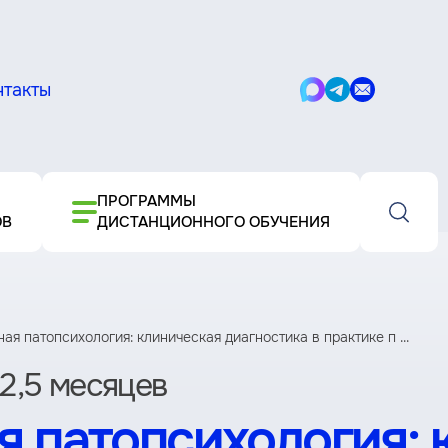
нтакты
Написать
Написать
Написать
в
в
письмо
Max
Telegram
ПРОГРАММЫ
ОВ
ДИСТАНЦИОННОГО ОБУЧЕНИЯ
я патопсихология: клиническая диагностика в практике п ...
2,5 месяцев
 патопсихология: 