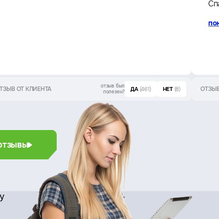
Сп
по
отзыв был
ТЗЫВ ОТ КЛИЕНТА
ОТЗЫВ
ДА
(461)
НЕТ
(8)
полезен?
отзывы
су