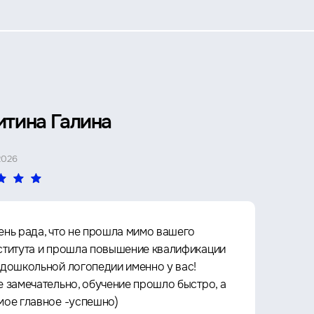
итина Галина
Петр 
2026
4 МАЯ 2026
ень рада, что не прошла мимо вашего
Прошё
ститута и прошла повышение квалификации
Архит
 дошкольной логопедии именно у вас!
культу
е замечательно, обучение прошло быстро, а
что оч
мое главное -успешно)
любое 