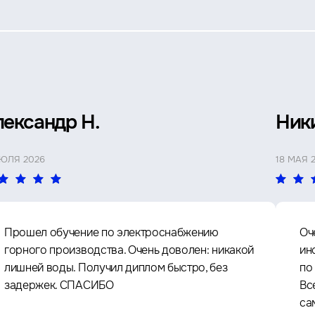
лександр Н.
Ник
ИЮЛЯ 2026
18 МАЯ 
Прошел обучение по электроснабжению
Оч
горного производства. Очень доволен: никакой
ин
лишней воды. Получил диплом быстро, без
по
задержек. СПАСИБО
Вс
са