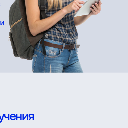
:
е
ти
учения