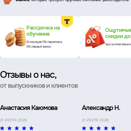
Преимущества
Рассрочка на
Ощутимы
обучение
скидки д
12 месяцев 0% переплата
при коллективно
0% первый взнос
Отзывы о нас,
от выпускников и клиентов
Анастасия Каюмова
Александр Н.
21 ИЮЛЯ 2026
21 ИЮЛЯ 2026