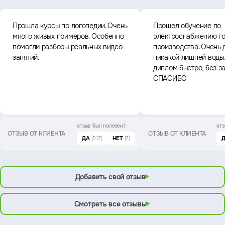
Прошла курсы по логопедии. Очень
Прошел обучение по
много живых примеров. Особенно
электроснабжению го
помогли разборы реальных видео
производства. Очень 
занятий.
никакой лишней воды
диплом быстро, без з
СПАСИБО
отзыв был
полезен?
отз
ОТЗЫВ ОТ КЛИЕНТА
ОТЗЫВ ОТ КЛИЕНТА
ДА
(517)
НЕТ
(7)
Добавить свой отзыв
Смотреть все отзывы