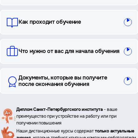
ответы
Как проходит обучение
Что нужно от вас для начала обучения
Документы, которые вы получите
после окончания обучения
Ключевые
Диплом Санкт-Петербургского института
- ваше
преимущество при устройстве на работу или при
преимущества
получении повышения
Наши дистанционные курсы содержат
только актуальные
знания
, которые требуют крупные компании-работодатели