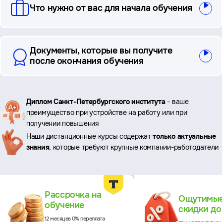
Что нужно от вас для начала обучения
Документы, которые вы получите
после окончания обучения
Ключевые
Диплом Санкт-Петербургского института
- ваше
преимущество при устройстве на работу или при
преимущества
получении повышения
Наши дистанционные курсы содержат
только актуальные
знания
, которые требуют крупные компании-работодатели
Преимущества
Рассрочка на
Ощутимы
обучение
скидки д
12 месяцев 0% переплата