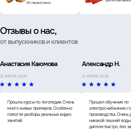
при коллективно
0% первый взнос
Отзывы о нас,
от выпускников и клиентов
Анастасия Каюмова
Александр Н.
21 ИЮЛЯ 2026
21 ИЮЛЯ 2026
Прошла курсы по логопедии. Очень
Прошел обучение по
много живых примеров. Особенно
электроснабжению го
помогли разборы реальных видео
производства. Очень 
занятий.
никакой лишней воды
диплом быстро, без з