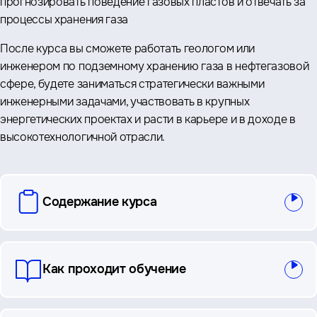
прогнозировать поведение газовых пластов и отвечать за
процессы хранения газа
После курса вы сможете работать геологом или
инженером по подземному хранению газа в нефтегазовой
сфере, будете заниматься стратегически важными
инженерными задачами, участвовать в крупных
энергетических проектах и расти в карьере и в доходе в
высокотехнологичной отрасли.
вопросы
Содержание курса
и
ответы
Как проходит обучение