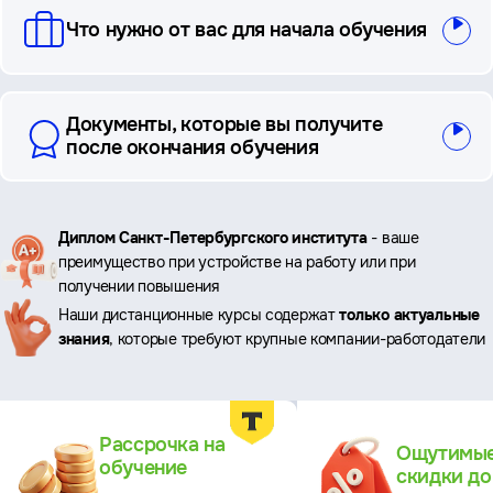
Что нужно от вас для начала обучения
Документы, которые вы получите
после окончания обучения
Ключевые
Диплом Санкт-Петербургского института
- ваше
преимущество при устройстве на работу или при
преимущества
получении повышения
Наши дистанционные курсы содержат
только актуальные
знания
, которые требуют крупные компании-работодатели
Преимущества
Рассрочка на
Ощутимы
обучение
скидки д