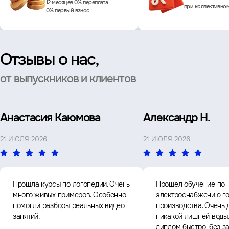
12 месяцев 0% переплата
при коллективно
0% первый взнос
Отзывы о нас,
от выпускников и клиентов
Анастасия Каюмова
Александр Н.
21 ИЮЛЯ 2026
21 ИЮЛЯ 2026
Прошла курсы по логопедии. Очень
Прошел обучение по
много живых примеров. Особенно
электроснабжению го
помогли разборы реальных видео
производства. Очень 
занятий.
никакой лишней воды
диплом быстро, без з