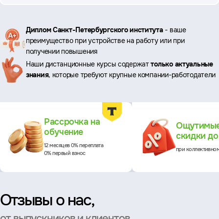
Ключевые
Диплом Санкт-Петербургского института
- ваше
преимущество при устройстве на работу или при
преимущества
получении повышения
Наши дистанционные курсы содержат
только актуальные
знания
, которые требуют крупные компании-работодатели
Преимущества
Рассрочка на
Ощутимы
обучение
скидки д
12 месяцев 0% переплата
при коллективно
0% первый взнос
Отзывы о нас,
от выпускников и клиентов