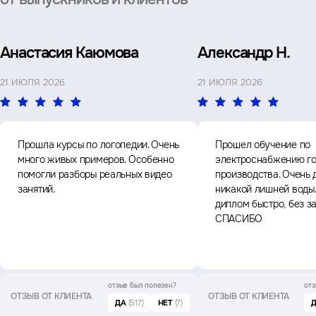
Анастасия Каюмова
Александр Н.
21 ИЮЛЯ 2026
21 ИЮЛЯ 2026
Прошла курсы по логопедии. Очень
Прошел обучение по
много живых примеров. Особенно
электроснабжению го
помогли разборы реальных видео
производства. Очень 
занятий.
никакой лишней воды
диплом быстро, без з
СПАСИБО
отзыв был
полезен?
отз
ОТЗЫВ ОТ КЛИЕНТА
ОТЗЫВ ОТ КЛИЕНТА
ДА
(517)
НЕТ
(7)