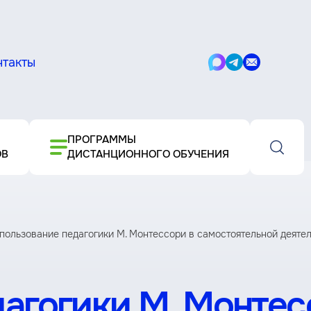
нтакты
Написать
Написать
Написать
в
в
письмо
Max
Telegram
ПРОГРАММЫ
ОВ
ДИСТАНЦИОННОГО ОБУЧЕНИЯ
пользование педагогики М. Монтессори в самостоятельной деятель
агогики М. Монтес