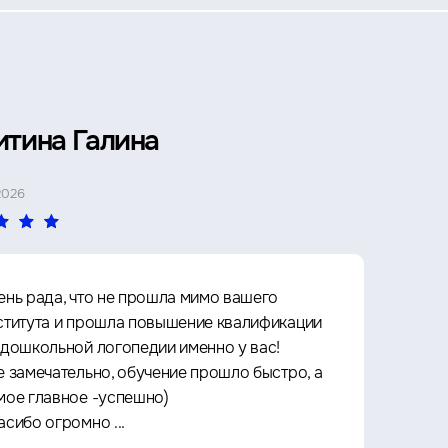
итина Галина
Петр 
2026
4 МАЯ 2026
ень рада, что не прошла мимо вашего
Прошё
ститута и прошла повышение квалификации
Архит
 дошкольной логопедии именно у вас!
культу
е замечательно, обучение прошло быстро, а
что оч
мое главное -успешно)
любое 
асибо огромно ...
за кач