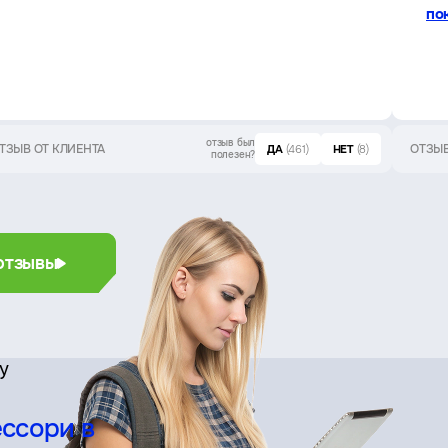
по
отзыв был
ТЗЫВ ОТ КЛИЕНТА
ОТЗЫВ
ДА
(461)
НЕТ
(8)
полезен?
отзывы
су
ссори в