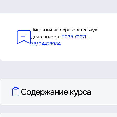
Преимущества
Лицензия на образовательную
деятельность
Л035-01271-
78/04428984
вопросы
Содержание курса
и
ответы