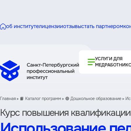
об институте
лицензии
отзывы
стать партнером
ко
УСЛУГИ ДЛЯ
МЕДРАБОТНИК
Главная
📙 Каталог программ
🟢 Дошкольное образование
Ис
Курс повышения квалификации
Использование пед