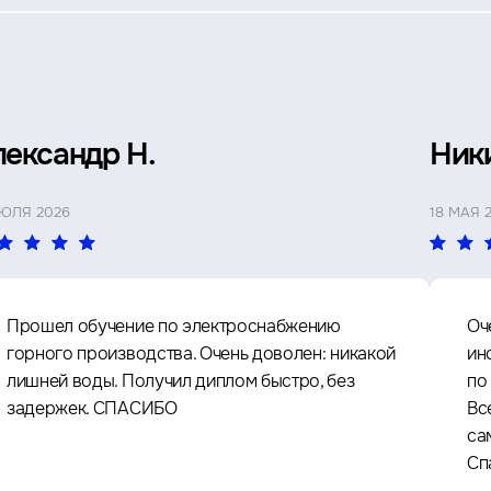
лександр Н.
Ник
ИЮЛЯ 2026
18 МАЯ 
Прошел обучение по электроснабжению
Оч
горного производства. Очень доволен: никакой
ин
лишней воды. Получил диплом быстро, без
по
задержек. СПАСИБО
Вс
са
Сп