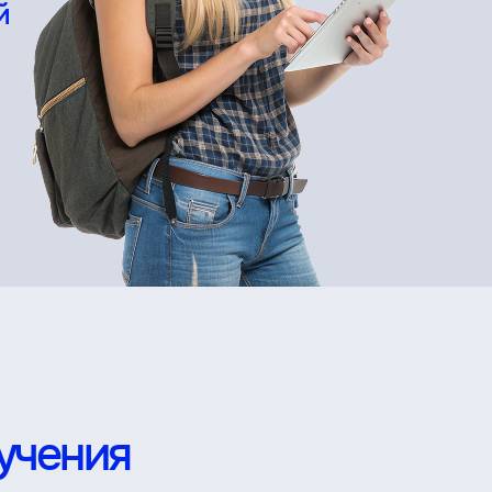
й
учения