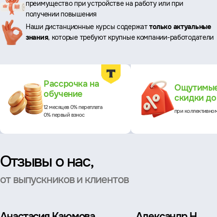
преимущество при устройстве на работу или при
преимущества
получении повышения
Наши дистанционные курсы содержат
только актуальные
знания
, которые требуют крупные компании-работодатели
Преимущества
Рассрочка на
Ощутимы
обучение
скидки д
12 месяцев 0% переплата
при коллективно
0% первый взнос
Отзывы о нас,
от выпускников и клиентов
Анастасия Каюмова
Александр Н.