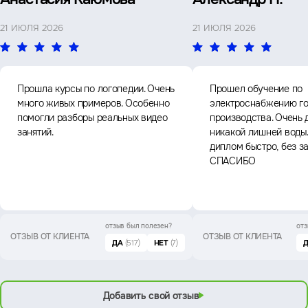
21 ИЮЛЯ 2026
21 ИЮЛЯ 2026
Прошла курсы по логопедии. Очень
Прошел обучение по
много живых примеров. Особенно
электроснабжению го
помогли разборы реальных видео
производства. Очень 
занятий.
никакой лишней воды
диплом быстро, без з
СПАСИБО
отзыв был
полезен?
отз
ОТЗЫВ ОТ КЛИЕНТА
ОТЗЫВ ОТ КЛИЕНТА
ДА
(517)
НЕТ
(7)
Добавить свой отзыв