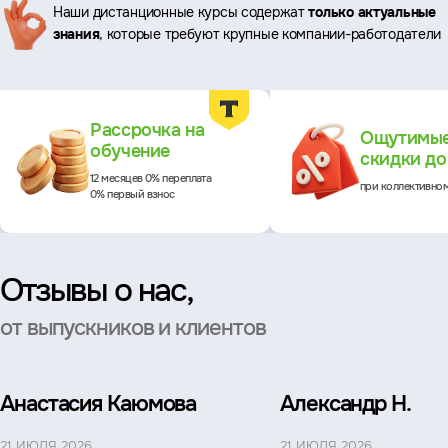
Наши дистанционные курсы содержат
только актуальные
знания
, которые требуют крупные компании-работодатели
Преимущества
Рассрочка на
Ощутимы
обучение
скидки д
12 месяцев 0% переплата
при коллективно
0% первый взнос
Отзывы о нас,
от выпускников и клиентов
Анастасия Каюмова
Александр Н.
21 ИЮЛЯ 2026
21 ИЮЛЯ 2026