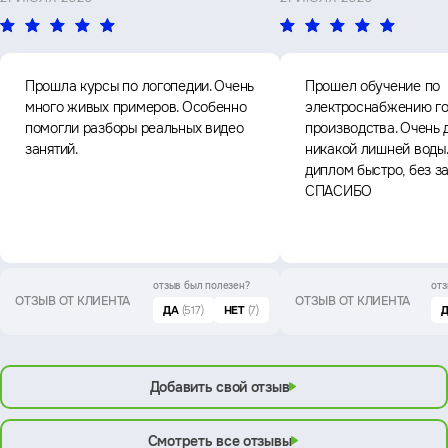
Прошла курсы по логопедии. Очень
Прошел обучение по
много живых примеров. Особенно
электроснабжению го
помогли разборы реальных видео
производства. Очень 
занятий.
никакой лишней воды
диплом быстро, без з
СПАСИБО
отзыв был
полезен?
отз
ОТЗЫВ ОТ КЛИЕНТА
ОТЗЫВ ОТ КЛИЕНТА
ДА
(517)
НЕТ
(7)
Добавить свой отзыв
Смотреть все отзывы