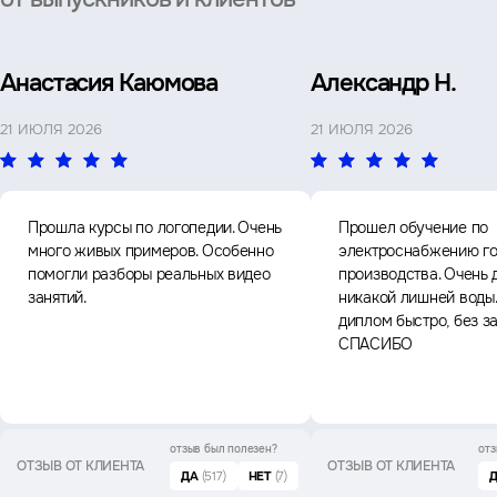
Анастасия Каюмова
Александр Н.
21 ИЮЛЯ 2026
21 ИЮЛЯ 2026
Прошла курсы по логопедии. Очень
Прошел обучение по
много живых примеров. Особенно
электроснабжению го
помогли разборы реальных видео
производства. Очень 
занятий.
никакой лишней воды
диплом быстро, без з
СПАСИБО
отзыв был
полезен?
отз
ОТЗЫВ ОТ КЛИЕНТА
ОТЗЫВ ОТ КЛИЕНТА
ДА
(517)
НЕТ
(7)