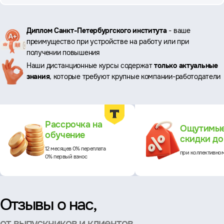
Ключевые
Диплом Санкт-Петербургского института
- ваше
преимущество при устройстве на работу или при
преимущества
получении повышения
Наши дистанционные курсы содержат
только актуальные
знания
, которые требуют крупные компании-работодатели
Преимущества
Рассрочка на
Ощутимы
обучение
скидки д
12 месяцев 0% переплата
при коллективно
0% первый взнос
Отзывы о нас,
от выпускников и клиентов