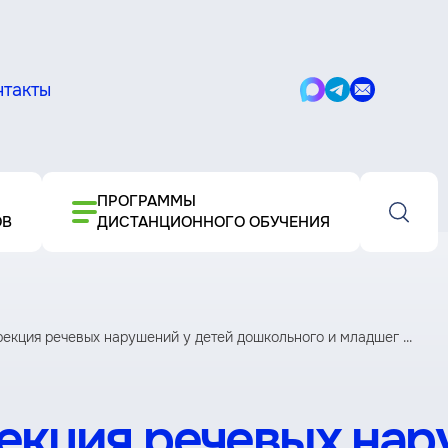
нтакты
Написать
Написать
Написать
в
в
письмо
Max
Telegram
ПРОГРАММЫ
ОВ
ДИСТАНЦИОННОГО ОБУЧЕНИЯ
рекция речевых нарушений у детей дошкольного и младшег ...
екция речевых нар