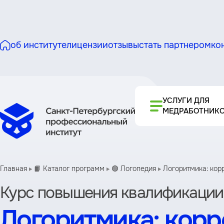
об институте
лицензии
отзывы
стать партнером
ко
УСЛУГИ ДЛЯ
МЕДРАБОТНИК
Главная
📙 Каталог программ
🟢 Логопедия
Логоритмика: кор
Курс повышения квалификации
Логоритмика: корр