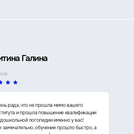
итина Галина
Петр 
2026
4 МАЯ 2026
ень рада, что не прошла мимо вашего
Прошё
ститута и прошла повышение квалификации
Архит
 дошкольной логопедии именно у вас!
культу
е замечательно, обучение прошло быстро, а
что оч