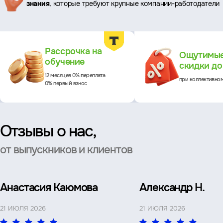
знания
, которые требуют крупные компании-работодатели
Преимущества
Рассрочка на
Ощутимы
обучение
скидки д
12 месяцев 0% переплата
при коллективно
0% первый взнос
Отзывы о нас,
от выпускников и клиентов
Анастасия Каюмова
Александр Н.
21 ИЮЛЯ 2026
21 ИЮЛЯ 2026