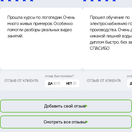
Прошла курсы по логопедии. Очень
Прошел обучение по
много живых примеров. Особенно
электроснабжению го
помогли разборы реальных видео
производства. Очень 
занятий.
никакой лишней воды
диплом быстро, без з
СПАСИБО
отзыв был
полезен?
отз
ОТЗЫВ ОТ КЛИЕНТА
ОТЗЫВ ОТ КЛИЕНТА
ДА
(517)
НЕТ
(7)
Добавить свой отзыв
Смотреть все отзывы