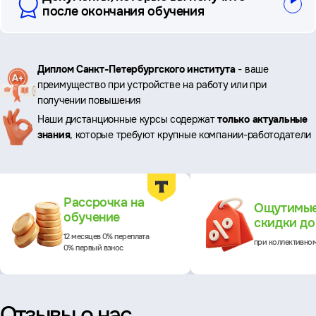
после окончания обучения
Ключевые
Диплом Санкт-Петербургского института
- ваше
преимущество при устройстве на работу или при
преимущества
получении повышения
Наши дистанционные курсы содержат
только актуальные
знания
, которые требуют крупные компании-работодатели
Преимущества
Рассрочка на
Ощутимы
обучение
скидки д
12 месяцев 0% переплата
при коллективно
0% первый взнос
Отзывы о нас,