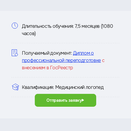
Информация
Длительность обучения:
7,5 месяцев (1080
часов)
о
курсе
Получаемый документ:
Диплом о
профессиональной переподготовке
с
внесением в ГосРеестр
Квалификация:
Медицинский логопед
Отправить заявку