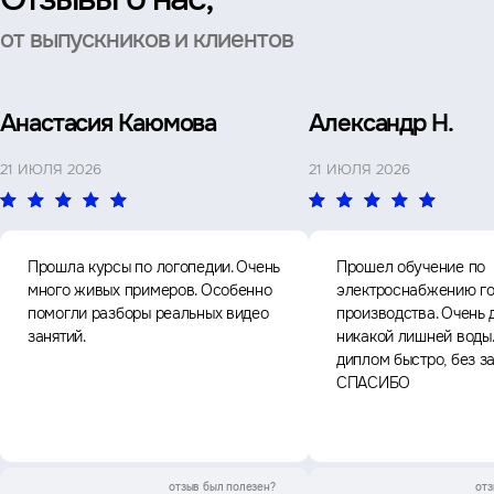
от выпускников и клиентов
Анастасия Каюмова
Александр Н.
21 ИЮЛЯ 2026
21 ИЮЛЯ 2026
Прошла курсы по логопедии. Очень
Прошел обучение по
много живых примеров. Особенно
электроснабжению го
помогли разборы реальных видео
производства. Очень 
занятий.
никакой лишней воды
диплом быстро, без з
СПАСИБО
отзыв был
полезен?
отз