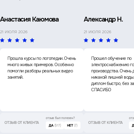
Анастасия Каюмова
Александр Н.
21 ИЮЛЯ 2026
21 ИЮЛЯ 2026
Прошла курсы по логопедии. Очень
Прошел обучение по
много живых примеров. Особенно
электроснабжению го
помогли разборы реальных видео
производства. Очень 
занятий.
никакой лишней воды
диплом быстро, без з
СПАСИБО
отзыв был
полезен?
отз
ОТЗЫВ ОТ КЛИЕНТА
ОТЗЫВ ОТ КЛИЕНТА
ДА
(517)
НЕТ
(7)