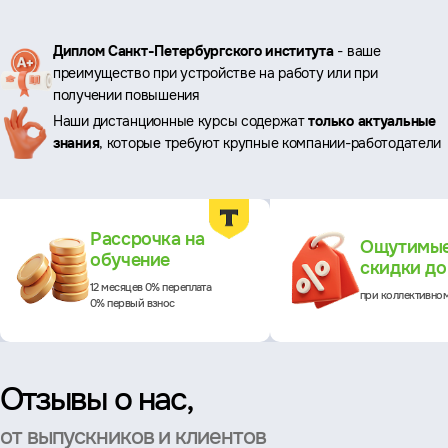
Ключевые
Диплом Санкт-Петербургского института
- ваше
преимущество при устройстве на работу или при
преимущества
получении повышения
Наши дистанционные курсы содержат
только актуальные
знания
, которые требуют крупные компании-работодатели
Преимущества
Рассрочка на
Ощутимы
обучение
скидки д
12 месяцев 0% переплата
при коллективно
0% первый взнос
Отзывы о нас,
от выпускников и клиентов