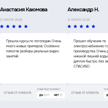
Анастасия Каюмова
Александр Н.
21 ИЮЛЯ 2026
21 ИЮЛЯ 2026
Прошла курсы по логопедии. Очень
Прошел обучение по
много живых примеров. Особенно
электроснабжению го
помогли разборы реальных видео
производства. Очень 
занятий.
никакой лишней воды
диплом быстро, без з
СПАСИБО
отзыв был
полезен?
отз
ОТЗЫВ ОТ КЛИЕНТА
ОТЗЫВ ОТ КЛИЕНТА
ДА
(517)
НЕТ
(7)