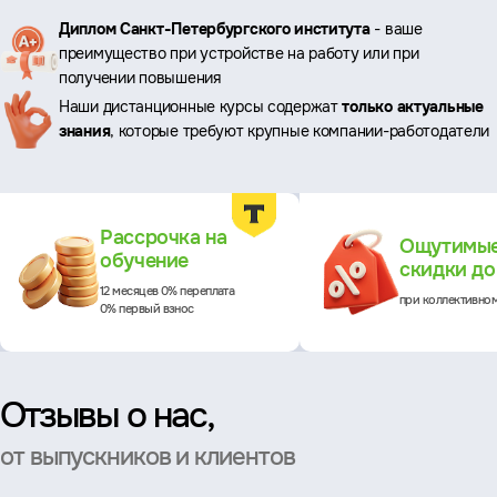
Ключевые
Диплом Санкт-Петербургского института
- ваше
преимущество при устройстве на работу или при
преимущества
получении повышения
Наши дистанционные курсы содержат
только актуальные
знания
, которые требуют крупные компании-работодатели
Преимущества
Рассрочка на
Ощутимы
обучение
скидки д
12 месяцев 0% переплата
при коллективно
0% первый взнос
Отзывы о нас,
от выпускников и клиентов