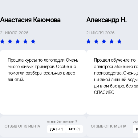
Анастасия Каюмова
Александр Н.
21 ИЮЛЯ 2026
21 ИЮЛЯ 2026
Прошла курсы по логопедии. Очень
Прошел обучение по
много живых примеров. Особенно
электроснабжению го
помогли разборы реальных видео
производства. Очень 
занятий.
никакой лишней воды
диплом быстро, без з
СПАСИБО
отзыв был
полезен?
отз
ОТЗЫВ ОТ КЛИЕНТА
ОТЗЫВ ОТ КЛИЕНТА
ДА
(517)
НЕТ
(7)