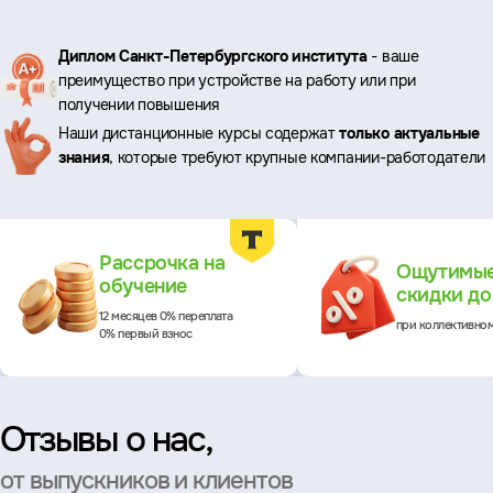
Ключевые
Диплом Санкт-Петербургского института
- ваше
преимущество при устройстве на работу или при
преимущества
получении повышения
Наши дистанционные курсы содержат
только актуальные
знания
, которые требуют крупные компании-работодатели
Преимущества
Рассрочка на
Ощутимы
обучение
скидки д
12 месяцев 0% переплата
при коллективно
0% первый взнос
Отзывы о нас,
от выпускников и клиентов