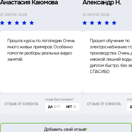
Анастасия Каюмова
Александр Н.
21 ИЮЛЯ 2026
21 ИЮЛЯ 2026
Прошла курсы по логопедии. Очень
Прошел обучение по
много живых примеров. Особенно
электроснабжению го
помогли разборы реальных видео
производства. Очень 
занятий.
никакой лишней воды
диплом быстро, без з
СПАСИБО
отзыв был
полезен?
отз
ОТЗЫВ ОТ КЛИЕНТА
ОТЗЫВ ОТ КЛИЕНТА
ДА
(517)
НЕТ
(7)
Добавить свой отзыв