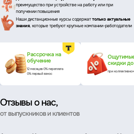
преимущество при устройстве на работу или при
преимущества
получении повышения
Наши дистанционные курсы содержат
только актуальные
знания
, которые требуют крупные компании-работодатели
Преимущества
Рассрочка на
Ощутимы
обучение
скидки д
12 месяцев 0% переплата
при коллективно
0% первый взнос
Отзывы о нас,
от выпускников и клиентов