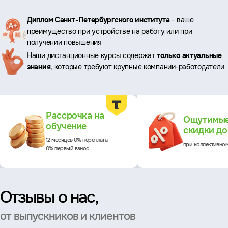
Ключевые
Диплом Санкт-Петербургского института
- ваше
преимущество при устройстве на работу или при
преимущества
получении повышения
Наши дистанционные курсы содержат
только актуальные
знания
, которые требуют крупные компании-работодатели
Преимущества
Рассрочка на
Ощутимы
обучение
скидки д
12 месяцев 0% переплата
при коллективно
0% первый взнос
Отзывы о нас,
от выпускников и клиентов