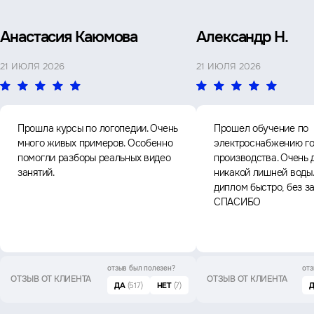
Анастасия Каюмова
Александр Н.
21 ИЮЛЯ 2026
21 ИЮЛЯ 2026
Прошла курсы по логопедии. Очень
Прошел обучение по
много живых примеров. Особенно
электроснабжению го
помогли разборы реальных видео
производства. Очень 
занятий.
никакой лишней воды
диплом быстро, без з
СПАСИБО
отзыв был
полезен?
отз
ОТЗЫВ ОТ КЛИЕНТА
ОТЗЫВ ОТ КЛИЕНТА
ДА
(517)
НЕТ
(7)