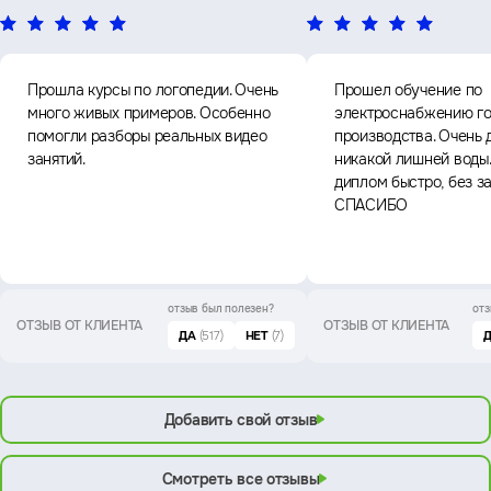
Прошла курсы по логопедии. Очень
Прошел обучение по
много живых примеров. Особенно
электроснабжению го
помогли разборы реальных видео
производства. Очень 
занятий.
никакой лишней воды
диплом быстро, без з
СПАСИБО
отзыв был
полезен?
отз
ОТЗЫВ ОТ КЛИЕНТА
ОТЗЫВ ОТ КЛИЕНТА
ДА
(517)
НЕТ
(7)
Добавить свой отзыв
Смотреть все отзывы