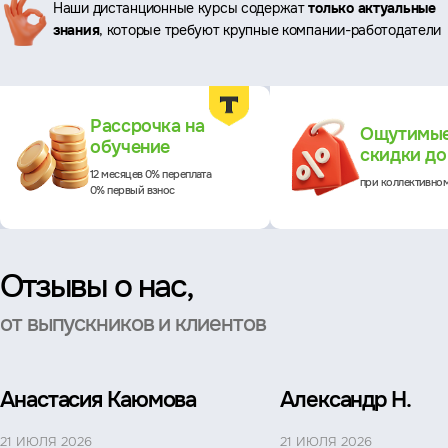
Наши дистанционные курсы содержат
только актуальные
знания
, которые требуют крупные компании-работодатели
Преимущества
Рассрочка на
Ощутимы
обучение
скидки д
12 месяцев 0% переплата
при коллективно
0% первый взнос
Отзывы о нас,
от выпускников и клиентов
Анастасия Каюмова
Александр Н.
21 ИЮЛЯ 2026
21 ИЮЛЯ 2026