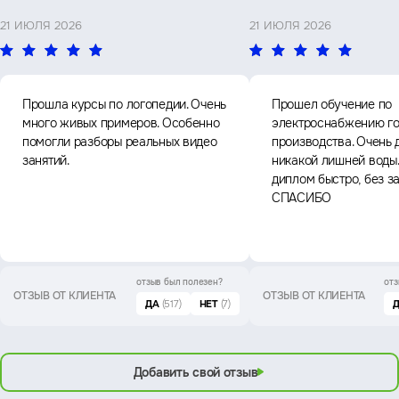
21 ИЮЛЯ 2026
21 ИЮЛЯ 2026
Прошла курсы по логопедии. Очень
Прошел обучение по
много живых примеров. Особенно
электроснабжению го
помогли разборы реальных видео
производства. Очень 
занятий.
никакой лишней воды
диплом быстро, без з
СПАСИБО
отзыв был
полезен?
отз
ОТЗЫВ ОТ КЛИЕНТА
ОТЗЫВ ОТ КЛИЕНТА
ДА
(517)
НЕТ
(7)
Добавить свой отзыв