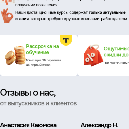
преимущества
получении повышения
Наши дистанционные курсы содержат
только актуальные
знания
, которые требуют крупные компании-работодатели
Преимущества
Рассрочка на
Ощутимы
обучение
скидки д
12 месяцев 0% переплата
при коллективно
0% первый взнос
Отзывы о нас,
от выпускников и клиентов
Анастасия Каюмова
Александр Н.