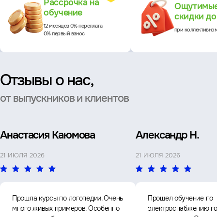
Рассрочка на
Ощутимы
обучение
скидки д
12 месяцев 0% переплата
при коллективно
0% первый взнос
Отзывы о нас,
от выпускников и клиентов
Анастасия Каюмова
Александр Н.
21 ИЮЛЯ 2026
21 ИЮЛЯ 2026
Прошла курсы по логопедии. Очень
Прошел обучение по
много живых примеров. Особенно
электроснабжению го