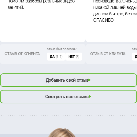
помогли разборы реальных видео
производства. Очень 
занятий.
никакой лишней воды
диплом быстро, без з
СПАСИБО
отзыв был
полезен?
отз
ОТЗЫВ ОТ КЛИЕНТА
ОТЗЫВ ОТ КЛИЕНТА
ДА
(517)
НЕТ
(7)
Добавить свой отзыв
Смотреть все отзывы