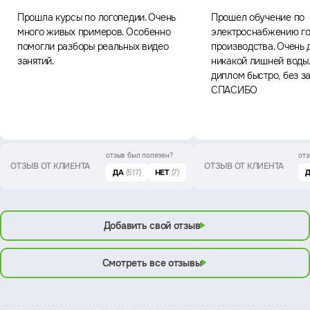
Прошла курсы по логопедии. Очень
Прошел обучение по
много живых примеров. Особенно
электроснабжению го
помогли разборы реальных видео
производства. Очень 
занятий.
никакой лишней воды
диплом быстро, без з
СПАСИБО
отзыв был
полезен?
отз
ОТЗЫВ ОТ КЛИЕНТА
ОТЗЫВ ОТ КЛИЕНТА
ДА
(517)
НЕТ
(7)
Добавить свой отзыв
Смотреть все отзывы