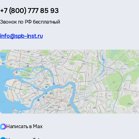
Телефон:
+7 (800) 777 85 93
Звонок по РФ бесплатный
Эл.
info@spb-inst.ru
почта:
Написать в Max