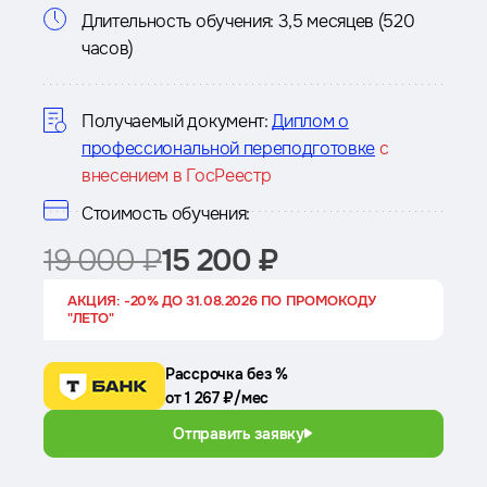
Информация
Длительность обучения:
3,5 месяцев (520
часов)
о
курсе
Получаемый документ:
Диплом о
профессиональной переподготовке
с
внесением в ГосРеестр
Стоимость обучения:
19 000 ₽
15 200 ₽
АКЦИЯ: -20% ДО 31.08.2026 ПО ПРОМОКОДУ
"ЛЕТО"
Рассрочка без %
от 1 267 ₽/мес
Отправить заявку