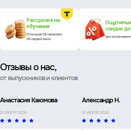
Преимущества
Рассрочка на
Ощутимы
обучение
скидки д
12 месяцев 0% переплата
при коллективно
0% первый взнос
Отзывы о нас,
от выпускников и клиентов
Анастасия Каюмова
Александр Н.
21 ИЮЛЯ 2026
21 ИЮЛЯ 2026