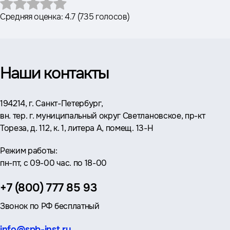
Средняя оценка:
4.7
(
735 голосов
)
Наши контакты
Адрес:
194214, г. Санкт-Петербург,
вн. тер. г. муниципальный округ Светлановское, пр-кт
Тореза, д. 112, к. 1, литера А, помещ. 13-Н
Режим работы:
пн-пт, с 09-00 час. по 18-00
Телефон:
+7 (800) 777 85 93
Звонок по РФ бесплатный
Эл.
info@spb-inst.ru