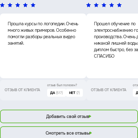
Прошла курсы по логопедии. Очень
Прошел обучение по
много живых примеров. Особенно
электроснабжению го
помогли разборы реальных видео
производства. Очень 
занятий.
никакой лишней воды
диплом быстро, без з
СПАСИБО
отзыв был
полезен?
отз
ОТЗЫВ ОТ КЛИЕНТА
ОТЗЫВ ОТ КЛИЕНТА
ДА
(517)
НЕТ
(7)
Добавить свой отзыв
Смотреть все отзывы