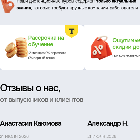
Наши дистанционные курсы содержат
только актуальные
знания
, которые требуют крупные компании-работодатели
Преимущества
Рассрочка на
Ощутимы
обучение
скидки д
12 месяцев 0% переплата
при коллективно
0% первый взнос
Отзывы о нас,
от выпускников и клиентов
Анастасия Каюмова
Александр Н.
21 ИЮЛЯ 2026
21 ИЮЛЯ 2026