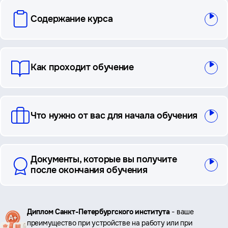
вопросы
Содержание курса
и
ответы
Как проходит обучение
Что нужно от вас для начала обучения
Документы, которые вы получите
после окончания обучения
Ключевые
Диплом Санкт-Петербургского института
- ваше
преимущество при устройстве на работу или при