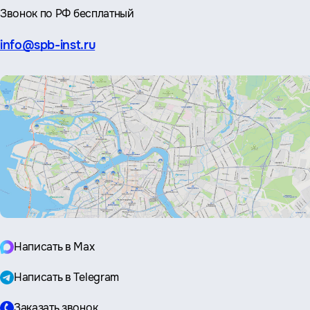
Звонок по РФ бесплатный
Эл.
info@spb-inst.ru
почта:
Написать в Max
Написать в Telegram
Заказать звонок