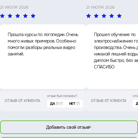
21 ИЮЛЯ 2026
21 ИЮЛЯ 2026
Прошла курсы по логопедии. Очень
Прошел обучение по
много живых примеров. Особенно
электроснабжению го
помогли разборы реальных видео
производства. Очень 
занятий.
никакой лишней воды
диплом быстро, без з
СПАСИБО
отзыв был
полезен?
отз
ОТЗЫВ ОТ КЛИЕНТА
ОТЗЫВ ОТ КЛИЕНТА
ДА
(517)
НЕТ
(7)
Добавить свой отзыв