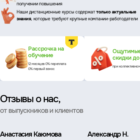
преимущества
получении повышения
Наши дистанционные курсы содержат
только актуальные
знания
, которые требуют крупные компании-работодатели
Преимущества
Рассрочка на
Ощутимы
обучение
скидки д
12 месяцев 0% переплата
при коллективно
0% первый взнос
Отзывы о нас,
от выпускников и клиентов
Анастасия Каюмова
Александр Н.