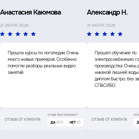
Анастасия Каюмова
Александр Н.
21 ИЮЛЯ 2026
21 ИЮЛЯ 2026
Прошла курсы по логопедии. Очень
Прошел обучение по
много живых примеров. Особенно
электроснабжению го
помогли разборы реальных видео
производства. Очень 
занятий.
никакой лишней воды
диплом быстро, без з
СПАСИБО
отзыв был
полезен?
отз
ОТЗЫВ ОТ КЛИЕНТА
ОТЗЫВ ОТ КЛИЕНТА
ДА
(517)
НЕТ
(7)