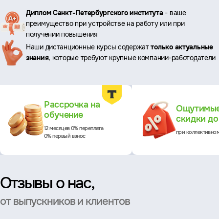
Ключевые
Диплом Санкт-Петербургского института
- ваше
преимущество при устройстве на работу или при
преимущества
получении повышения
Наши дистанционные курсы содержат
только актуальные
знания
, которые требуют крупные компании-работодатели
Преимущества
Рассрочка на
Ощутимы
обучение
скидки д
12 месяцев 0% переплата
при коллективно
0% первый взнос
Отзывы о нас,
от выпускников и клиентов