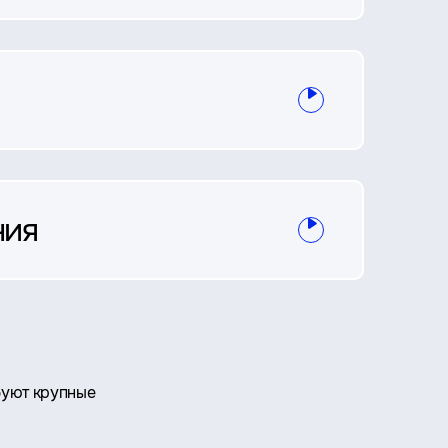
ния
буют крупные