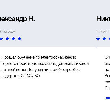
лександр Н.
Ник
ИЮЛЯ 2026
18 МАЯ 
Прошел обучение по электроснабжению
Оч
горного производства. Очень доволен: никакой
ин
лишней воды. Получил диплом быстро, без
по
задержек. СПАСИБО
Вс
са
Сп
по