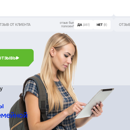
отзыв был
ТЗЫВ ОТ КЛИЕНТА
ОТЗЫВ
ДА
(461)
НЕТ
(8)
полезен?
отзывы
су
ы
емейной