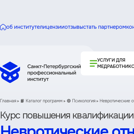
об институте
лицензии
отзывы
стать партнером
ко
УСЛУГИ ДЛЯ
МЕДРАБОТНИК
Главная
📙 Каталог программ
🟢 Психология
Невротические о
Курс повышения квалификации
Невротические от