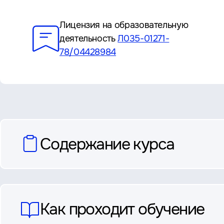
Преимущества
Лицензия на образовательную
деятельность
Л035-01271-
78/04428984
вопросы
Содержание курса
и
ответы
Как проходит обучение