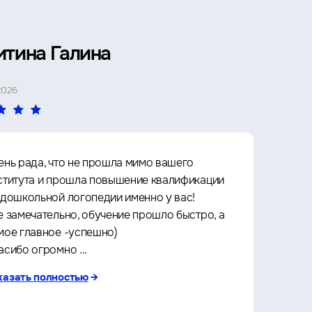
итина Галина
Петр 
2026
4 МАЯ 2026
ень рада, что не прошла мимо вашего
Прошё
ститута и прошла повышение квалификации
Архит
 дошкольной логопедии именно у вас!
культу
е замечательно, обучение прошло быстро, а
что оч
мое главное -успешно)
любое 
асибо огромно ...
за кач
казать полностью
→
показа